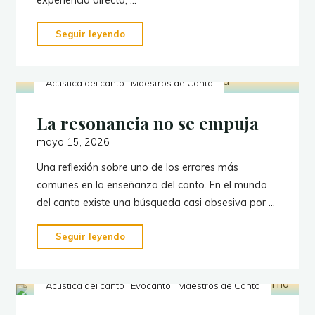
"Escuchar
Seguir leyendo
cambia
la
Acústica del canto
Maestros de Canto
pedagogía
del
La resonancia no se empuja
canto"
mayo 15, 2026
Una reflexión sobre uno de los errores más
comunes en la enseñanza del canto. En el mundo
del canto existe una búsqueda casi obsesiva por …
"La
Seguir leyendo
resonancia
no
Acústica del canto
Evocanto
Maestros de Canto
se
empuja"