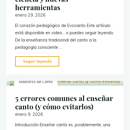
técnica
herramientas
vocal
enero 29, 2026
no
El corazón pedagógico de Evocanto Este artículo
debe
está disponible en video… o puedes seguir leyendo.
buscar
De la enseñanza tradicional del canto a la
la
pedagogía consciente …
uniformidad
tímbrica"
"Enseñar
Seguir leyendo
canto
hoy:
Maestros de Canto
tradición,
ciencia
5 errores comunes al enseñar
y
canto (y cómo evitarlos)
nuevas
herramientas"
enero 9, 2026
Introducción Enseñar canto es, posiblemente, una