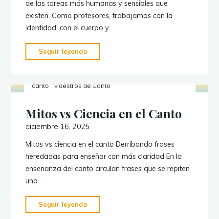
de las tareas más humanas y sensibles que
existen. Como profesores, trabajamos con la
identidad, con el cuerpo y …
"5
Seguir leyendo
errores
comunes
Acústica del canto
La ciencia en la enseñanza del
canto
Maestros de Canto
al
enseñar
Mitos vs Ciencia en el Canto
canto
(y
diciembre 16, 2025
cómo
Mitos vs ciencia en el canto Derribando frases
evitarlos)"
heredadas para enseñar con más claridad En la
enseñanza del canto circulan frases que se repiten
una …
"Mitos
Seguir leyendo
vs