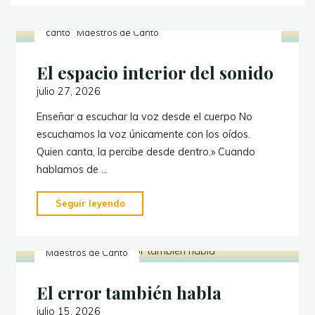
Acústica del canto
La ciencia en la enseñanza del
canto
Maestros de Canto
El espacio interior del sonido
julio 27, 2026
Enseñar a escuchar la voz desde el cuerpo No
escuchamos la voz únicamente con los oídos.
Quien canta, la percibe desde dentro.» Cuando
hablamos de …
"El
Seguir leyendo
espacio
interior
Maestros de Canto
del
sonido"
El error también habla
julio 15, 2026