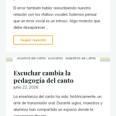
El error también habla: reescribiendo nuestra
relación con los «fallos» vocales Solemos pensar
que un error vocal es un intruso. Algo molesto que
debe desaparecer …
"El
Seguir leyendo
error
también
Acústica del canto
Evocanto
Maestros de Canto
habla"
Escuchar cambia la
pedagogía del canto
junio 22, 2026
La enseñanza del canto ha sido, históricamente, un
arte de transmisión oral. Durante siglos, maestros y
alumnos han compartido un espacio donde la
experiencia directa, …