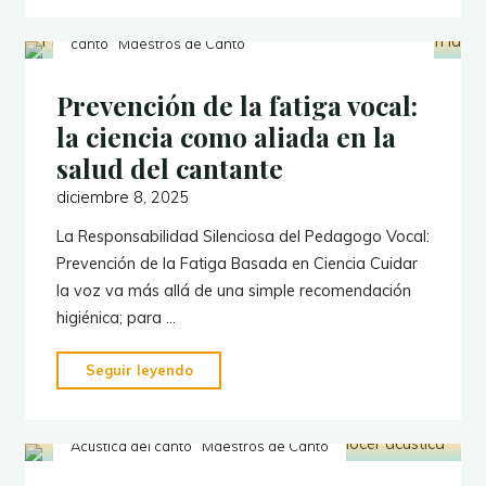
Ciencia
Acústica del canto
La ciencia en la enseñanza del
canto
Maestros de Canto
en
el
Prevención de la fatiga vocal:
Canto"
la ciencia como aliada en la
salud del cantante
diciembre 8, 2025
La Responsabilidad Silenciosa del Pedagogo Vocal:
Prevención de la Fatiga Basada en Ciencia Cuidar
la voz va más allá de una simple recomendación
higiénica; para …
"Prevención
Seguir leyendo
de
la
Acústica del canto
Maestros de Canto
fatiga
vocal: