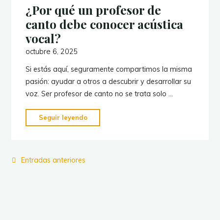
¿Por qué un profesor de
la
canto debe conocer acústica
ciencia
como
vocal?
aliada
octubre 6, 2025
en
Si estás aquí, seguramente compartimos la misma
la
pasión: ayudar a otros a descubrir y desarrollar su
salud
voz. Ser profesor de canto no se trata solo …
del
cantante"
"¿Por
Seguir leyendo
qué
un
profesor
Entradas anteriores
de
canto
debe
conocer
acústica