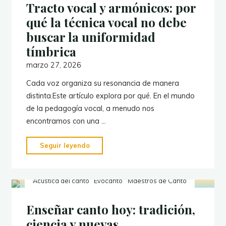
Tracto vocal y armónicos: por
qué la técnica vocal no debe
buscar la uniformidad
tímbrica
marzo 27, 2026
Cada voz organiza su resonancia de manera
distinta.Este artículo explora por qué. En el mundo
de la pedagogía vocal, a menudo nos
encontramos con una …
"Tracto
Seguir leyendo
vocal
y
Acústica del canto
Evocanto
Maestros de Canto
armónicos:
por
Enseñar canto hoy: tradición,
qué
ciencia y nuevas
la