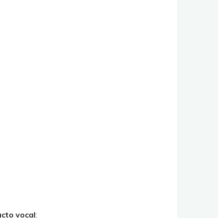
acto vocal
: