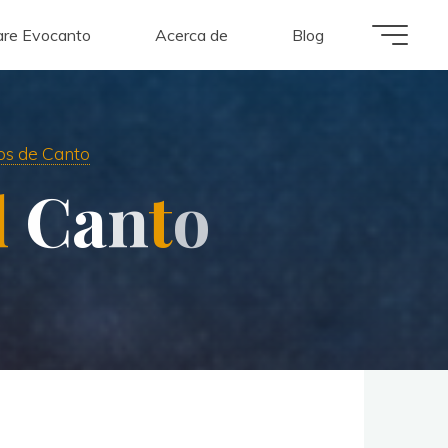
re Evocanto
Acerca de
Blog
os de Canto
l
C
a
n
t
o