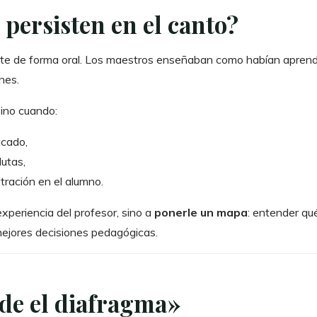
 persisten en el canto?
ente de forma oral. Los maestros enseñaban como habían apren
nes.
sino cuando:
icado,
utas,
tración en el alumno.
experiencia del profesor, sino a
ponerle un mapa
: entender qu
 mejores decisiones pedagógicas.
sde el diafragma»