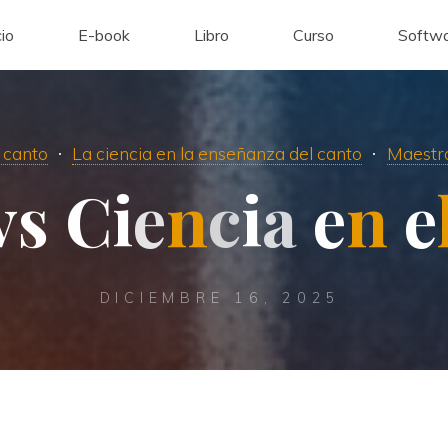
cio
E-book
Libro
Curso
Softwa
 canto
La ciencia en la enseñanza del canto
Maestr
v
s
C
i
e
n
c
i
a
e
n
e
DICIEMBRE 16, 2025