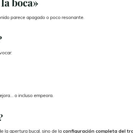
 la boca»
onido parece apagado o poco resonante.
?
vocar:
ejora… o incluso empeora.
?
e la apertura bucal, sino de la
configuración completa del tr