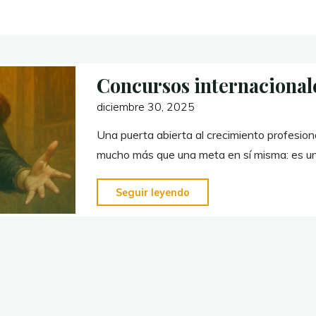
Concursos internacionale
diciembre 30, 2025
Una puerta abierta al crecimiento profesiona
mucho más que una meta en sí misma: es u
"Concursos
Seguir leyendo
internacionales
de
canto
lírico"