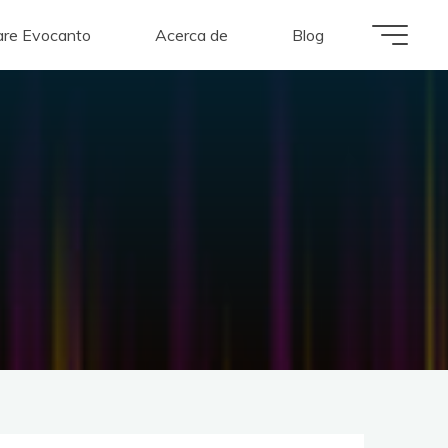
re Evocanto
Acerca de
Blog