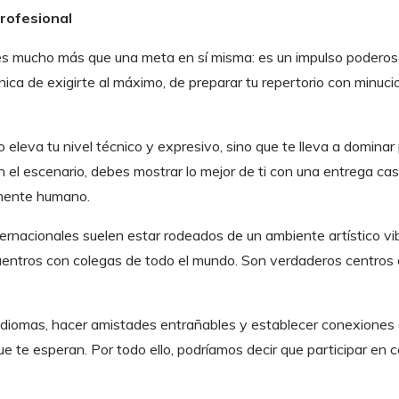
profesional
o es mucho más que una meta en sí misma: es un impulso poderos
ca de exigirte al máximo, de preparar tu repertorio con minuci
 eleva tu nivel técnico y expresivo, sino que te lleva a domin
n el escenario, debes mostrar lo mejor de ti con una entrega ca
amente humano.
ternacionales suelen estar rodeados de un ambiente artístico vib
uentros con colegas de todo el mundo. Son verdaderos centros 
ar idiomas, hacer amistades entrañables y establecer conexiones
 te esperan. Por todo ello, podríamos decir que participar en 