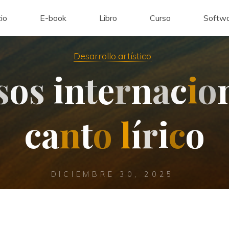
cio
E-book
Libro
Curso
Softwa
Desarrollo artístico
s
o
s
i
n
t
e
r
n
a
c
i
o
c
a
n
t
o
l
í
r
i
c
o
DICIEMBRE 30, 2025