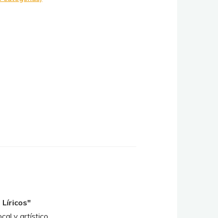
Líricos"
al y artístico.