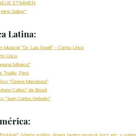
on NEUE STIMMEN
"Hans Gabor"
a Latina:
 Musical "Dr. Luis Sigall" - Canto Lírico
o Lírico
Laguna Mágica"
Trujillo, Perú
Lírico "Ópera Mendoza"
aria Callas" de Brasil
o "Juan Carlos Gebelin"
mérica:
otégé" (Varios estilos: ópera, teatro musical, jazz, etc. y varia