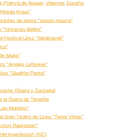
e Polinyà de Xúquer, Valencia, España.
Alfredo Kraus"
ntantes de ópera "spazio musica"
 "Vincenzo Bellini"
 Festival Lírico "Medinaceli"
ica"
 de Maria"
rico "Angelo Loforese"
rico "Giuditta Pasta"
licante (Ópera y Zarzuela)
e la Ópera de Tenerife
Luis Mariano"
el Gran Teatro de Liceu "Tenor Viñas"
Anton Rubinstein"
s-Hertogenbosch (IVC)