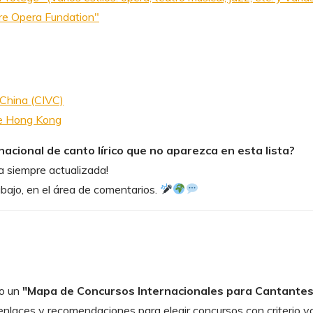
re Opera Fundation"
 China (CIVC)
de Hong Kong
acional de canto lírico que no aparezca en esta lista?
a siempre actualizada!
bajo, en el área de comentarios.
o un
"
Mapa de Concursos Internacionales para Cantantes 
nlaces y recomendaciones para elegir concursos con criterio voc