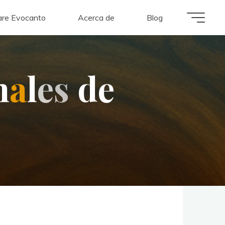
re Evocanto
Acerca de
Blog
n
a
l
e
s
d
e