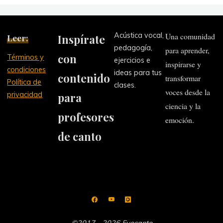
Acústica vocal,
Una comunidad
Leer:
Inspírate
pedagogía,
para aprender,
con
Términos y
ejercicios e
inspirarse y
condiciones
ideas para tus
contenido
transformar
Política de
clases.
voces desde la
privacidad
para
ciencia y la
profesores
emoción.
de canto
©2017 - 2026 Evocanto