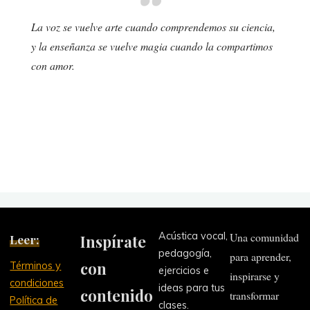
La voz se vuelve arte cuando comprendemos su ciencia,
y la enseñanza se vuelve magia cuando la compartimos
con amor.
Acústica vocal,
Una comunidad
Leer:
Inspírate
pedagogía,
para aprender,
con
Términos y
ejercicios e
inspirarse y
condiciones
ideas para tus
contenido
transformar
Política de
clases.