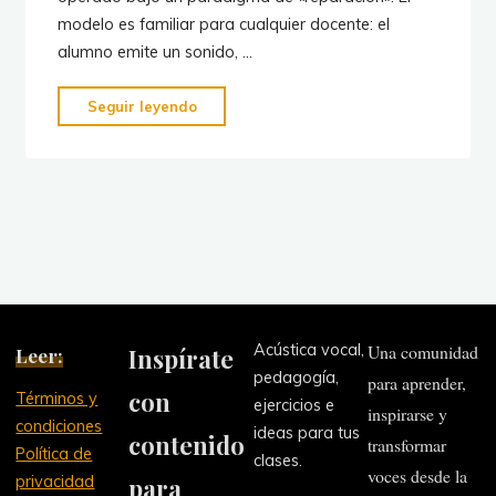
modelo es familiar para cualquier docente: el
alumno emite un sonido, …
"Más
Seguir leyendo
allá
del
error:
la
escucha
como
diagnóstico
en
Acústica vocal,
Una comunidad
Leer:
Inspírate
la
pedagogía,
para aprender,
pedagogía
con
Términos y
ejercicios e
vocal"
inspirarse y
condiciones
ideas para tus
contenido
transformar
Política de
clases.
voces desde la
privacidad
para