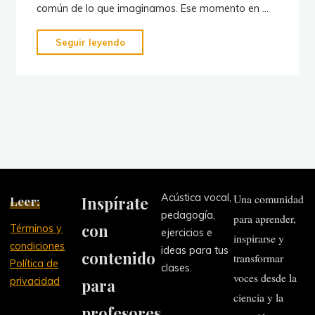
común de lo que imaginamos. Ese momento en …
"¿Tu
Seguir leyendo
alumno
quiere
rendirse?
Estrategias
clave
para
manejar
la
Acústica vocal,
Una comunidad
Leer:
Inspírate
frustración
pedagogía,
para aprender,
al
con
Términos y
ejercicios e
cantar"
inspirarse y
condiciones
ideas para tus
contenido
transformar
Política de
clases.
voces desde la
privacidad
para
ciencia y la
profesores