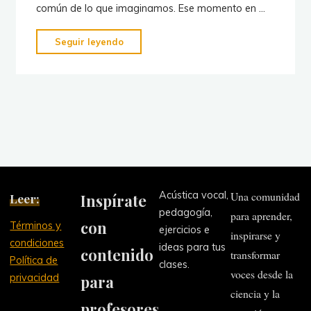
común de lo que imaginamos. Ese momento en …
"¿Tu
Seguir leyendo
alumno
quiere
rendirse?
Estrategias
clave
para
manejar
la
Acústica vocal,
Una comunidad
Leer:
Inspírate
frustración
pedagogía,
para aprender,
al
con
Términos y
ejercicios e
cantar"
inspirarse y
condiciones
ideas para tus
contenido
transformar
Política de
clases.
voces desde la
privacidad
para
ciencia y la
profesores