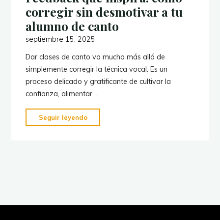
corregir sin desmotivar a tu
alumno de canto
septiembre 15, 2025
Dar clases de canto va mucho más allá de
simplemente corregir la técnica vocal. Es un
proceso delicado y gratificante de cultivar la
confianza, alimentar …
"Feedback
Seguir leyendo
que
inspira:
cómo
corregir
sin
desmotivar
a
tu