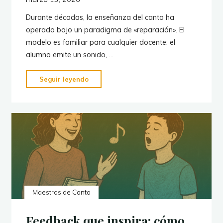
Durante décadas, la enseñanza del canto ha
operado bajo un paradigma de «reparación». El
modelo es familiar para cualquier docente: el
alumno emite un sonido, …
"Más
Seguir leyendo
allá
del
error:
la
escucha
como
diagnóstico
en
la
Maestros de Canto
pedagogía
vocal"
Feedback que inspira: cómo