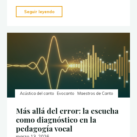
"El
Seguir leyendo
espacio
interior
del
sonido"
Acústica del canto
Evocanto
Maestros de Canto
Más allá del error: la escucha
como diagnóstico en la
pedagogía vocal
marzo 13, 2026