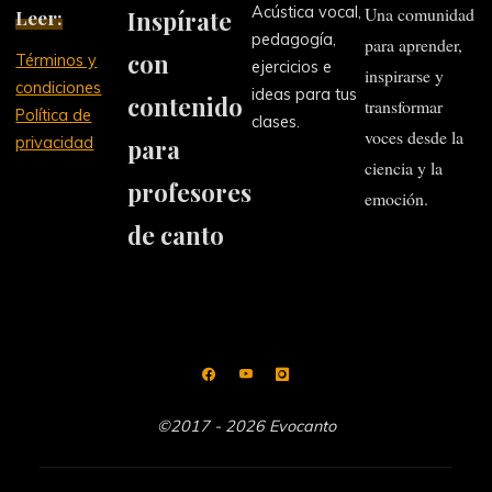
Acústica vocal,
Una comunidad
Leer:
Inspírate
alumno
pedagogía,
para aprender,
de
con
Términos y
ejercicios e
canto"
inspirarse y
condiciones
ideas para tus
contenido
transformar
Política de
clases.
voces desde la
privacidad
para
ciencia y la
profesores
emoción.
de canto
©2017 - 2026 Evocanto