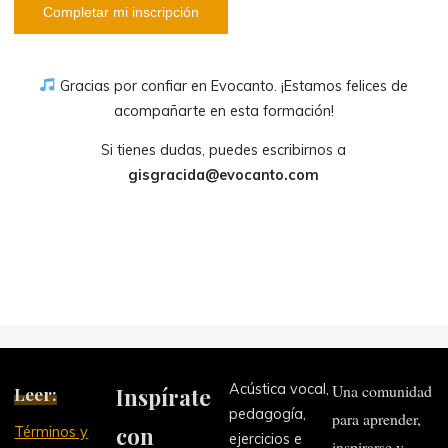
Completar mi inscripción
Gracias por confiar en Evocanto. ¡Estamos felices de
acompañarte en esta formación!
Si tienes dudas, puedes escribirnos a
gisgracida@evocanto.com
Acústica vocal,
Una comunidad
Leer:
Inspírate
pedagogía,
para aprender,
con
Términos y
ejercicios e
inspirarse y