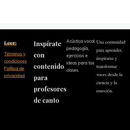
Acústica vocal,
Una comunidad
Leer:
Inspírate
pedagogía,
para aprender,
con
Términos y
ejercicios e
inspirarse y
condiciones
ideas para tus
contenido
transformar
Política de
clases.
voces desde la
privacidad
para
ciencia y la
profesores
emoción.
de canto