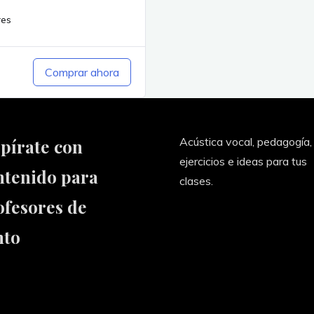
res
Comprar ahora
Acústica vocal, pedagogía,
spírate con
ejercicios e ideas para tus
ntenido para
clases.
ofesores de
nto