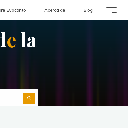
re Evocanto
Acerca de
Blog
d
e
l
a
Buscar: