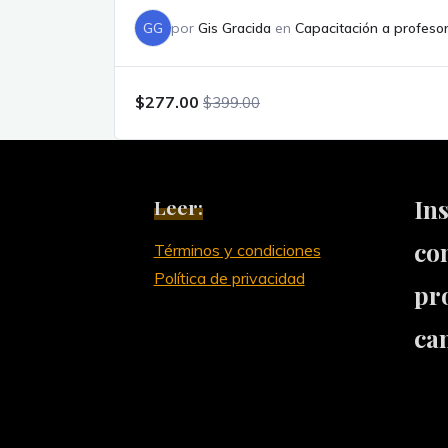
GG
por
Gis Gracida
en
Capacitación a profeso
$277.00
$399.00
In
Leer:
co
Términos y condiciones
Política de privacidad
pr
ca