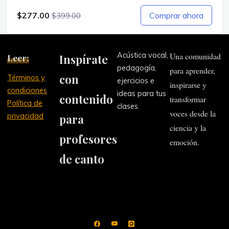
$277.00
Comprar ahora
$399.00
Acústica vocal,
Una comunidad
Leer:
Inspírate
pedagogía,
para aprender,
con
Términos y
ejercicios e
inspirarse y
condiciones
ideas para tus
contenido
transformar
Política de
clases.
voces desde la
privacidad
para
ciencia y la
profesores
emoción.
de canto