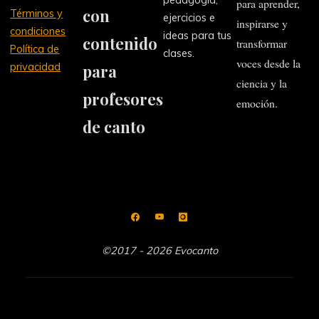
pedagogía,
para aprender,
con
Términos y
ejercicios e
inspirarse y
condiciones
ideas para tus
contenido
transformar
Política de
clases.
voces desde la
privacidad
para
ciencia y la
profesores
emoción.
de canto
©2017 - 2026 Evocanto